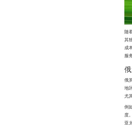
随
其
成
服
俄
俄
地
尤
例
度
亚