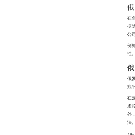
俄
在
据
公
例
性
俄
俄
戏
在
虚
外
法