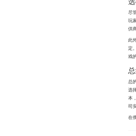
选
尽
玩
供
此
定
戏
总
总
选
本
司
在俄