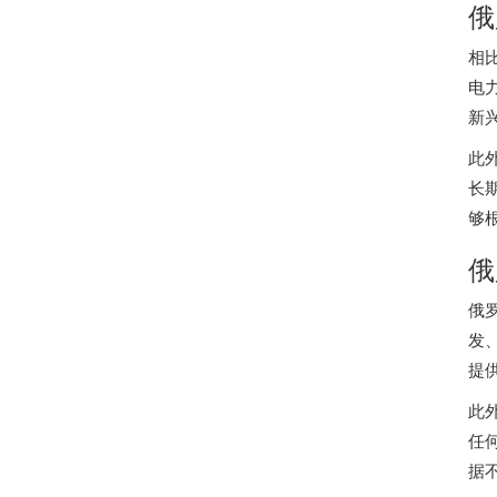
俄
相
电
新
此
长
够
俄
俄
发
提
此
任
据