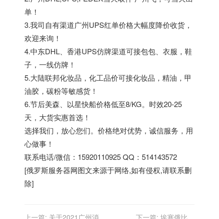
单！
3.我司自有渠道广州UPS红单价格大幅度降价收货，
欢迎来询！
4.中东DHL、香港UPS仿牌渠道可接包包、衣服，鞋
子，一线仿牌！
5.大陆联邦化妆品，化工品价可接化妆品，精油，甲
油胶，碳粉等敏感货！
6.节后美森、以星快船价格低至8/KG。时效20-25
天，大货实惠首选！
选择我们，放心您们。价格绝对优势，诚信服务，用
心做事！
联系电话/微信：15920110925 QQ：514143572
[
俄罗斯服务器
网图文来源于网络,如有侵权,请联系删
除]
上一篇:
关于2021广州消防
下一篇:
埃塞俄比亚