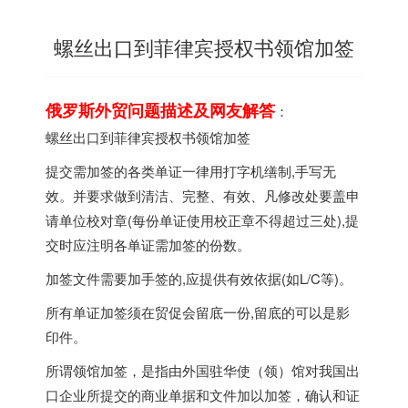
螺丝出口到菲律宾授权书领馆加签
俄罗斯外贸问题描述及网友解答
：
螺丝出口到菲律宾授权书领馆加签
提交需加签的各类单证一律用打字机缮制,手写无
效。并要求做到清洁、完整、有效、凡修改处要盖申
请单位校对章(每份单证使用校正章不得超过三处),提
交时应注明各单证需加签的份数。
加签文件需要加手签的,应提供有效依据(如L/C等)。
所有单证加签须在贸促会留底一份,留底的可以是影
印件。
所谓领馆加签，是指由外国驻华使（领）馆对我国出
口企业所提交的商业单据和文件加以加签，确认和证