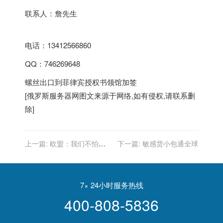
联系人：詹先生
电话：13412566860
QQ：746269648
螺丝出口到菲律宾授权书领馆加签
[
俄罗斯服务器
网图文来源于网络,如有侵权,请联系删
除]
上一篇:
欧盟：我们不怕俄
下一篇:
敏感货小包通全球
罗斯掐断天然气
7× 24小时服务热线
400-808-5836