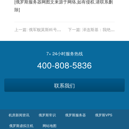
[
俄罗斯服务器
网图文来源于网络,如有侵权,请联系删
除]
上一篇:
俄军舰莫斯科号疑
下一篇:
泽连斯基：我绝不
似沉没前照片及视频流入网
是一名英雄，我是一个普通
络
人
7× 24小时服务热线
400-808-5836
联系我们
机房新闻资讯
俄罗斯常识
俄罗斯服务器
俄罗斯VPS
俄罗斯虚拟主机
网站地图