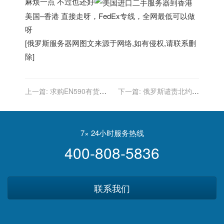
麻烦一点 不过也还好
美国–香港 直接走呀，FedEx专线，全网最低可以做
呀
[
俄罗斯服务器
网图文来源于网络,如有侵权,请联系删
除]
上一篇:
求购EN590有货源
下一篇:
俄罗斯谴责北约逼
的有渠道的看过来
近战争边缘，如果西方无视
其诉求，将加大筹码
7× 24小时服务热线
400-808-5836
联系我们