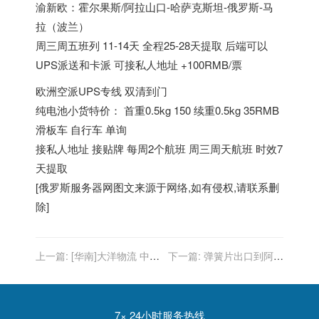
渝新欧：霍尔果斯/阿拉山口-哈萨克斯坦-俄罗斯-马
拉（波兰）
周三周五班列 11-14天 全程25-28天提取 后端可以
UPS派送和卡派 可接私人地址 +100RMB/票
欧洲空派UPS专线 双清到门
纯电池小货特价： 首重0.5kg 150 续重0.5kg 35RMB
滑板车 自行车 单询
接私人地址 接贴牌 每周2个航班 周三周天航班 时效7
天提取
[
俄罗斯服务器
网图文来源于网络,如有侵权,请联系删
除]
上一篇:
[华南]大洋物流 中欧
下一篇:
弹簧片出口到阿根
中俄中亚物流
廷销售声明领事加签
7× 24小时服务热线