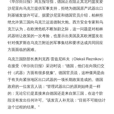
《华尔街日报》周五报导指，德国正在阻止其北约盟友爱
沙尼亚向乌克兰提供军事支持，拒绝为德国原产武器出口
到基辅发放许可证。据爱沙尼亚和德国官员介绍，柏林拒
绝允许第三国向乌克兰运送德制大炮。西方安全专家和乌
克兰认为，在欧洲危机不断加剧之际，这一问题是对柏林
武器转让政策的一次考验，也显示出美国及其欧洲盟友在
针对
俄罗斯
在乌克兰附近的军事集结和要求达成共同回应
方面面临的困难。
乌克兰国防部长奥列克西·雷兹尼科夫（Oleksii Reznikov）
在接受《华尔街日报》采访时说：“德国，他们在向我们交
付（武器）方面有很多犹豫”。德国官员说，这种僵局是由
于有关向紧张地区出口武器的一项长期政策造成的。德国
政府的一位发言人说：“管理武器出口的原则始终是一样
的：无论它们是直接来自德国还是来自第三国，在这个阶
段没有发出任何许可。”该发言人补充说：“目前不可能估计
这个过程的结果。”