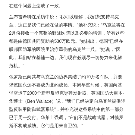
在这个问题上达成了一致。
兰布雷希特在采访中说：“我可以理解，我们想支持乌克
兰，这正是我们已经在做的事情。”她补充说：“乌克兰将在
2月份接收一个完整的野战医院以及必要的培训，所有这些
都是由德国共同资助的530万欧元。”她指出，德国“已经在
联邦国防军的医院里治疗重伤的乌克兰士兵。”她说，“因
此，我们站在基辅一边。我们现在必须尽一切努力来化解
危机。”
俄罗斯
已向其与乌克兰的边界集结了约10万名军队，并要
求该国永远不要成为北约成员。本周早些时候，英国向基
辅空运了2000个新型反坦克导弹发射器。英国国防大臣本·
华莱士（Ben Wallace）说，“我们已经决定向乌克兰提供轻
型反装甲防御武器系统”，并补充说这些系统中的第一部分
已于周一交付。华莱士强调，“它们不是战略武器，对
俄罗
斯
不构成威胁。它们是用来自卫的。”