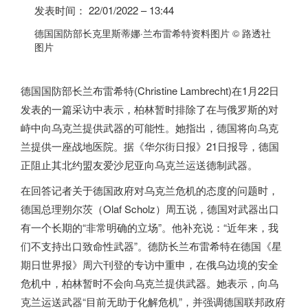
发表时间：
22/01/2022 – 13:44
德国国防部长克里斯蒂娜·兰布雷希特资料图片
© 路透社
图片
德国国防部长兰布雷希特(Christine Lambrecht)在1月22日
发表的一篇采访中表示，柏林暂时排除了在与
俄罗斯
的对
峙中向乌克兰提供武器的可能性。她指出，德国将向乌克
兰提供一座战地医院。据《华尔街日报》21日报导，德国
正阻止其北约盟友爱沙尼亚向乌克兰运送德制武器。
在回答记者关于德国政府对乌克兰危机的态度的问题时，
德国总理朔尔茨（Olaf Scholz）周五说，德国对武器出口
有一个长期的“非常明确的立场”。他补充说：“近年来，我
们不支持出口致命性武器”。德防长兰布雷希特在德国《星
期日世界报》周六刊登的专访中重申，在俄乌边境的安全
危机中，柏林暂时不会向乌克兰提供武器。她表示，向乌
克兰运送武器“目前无助于化解危机”，并强调德国联邦政府