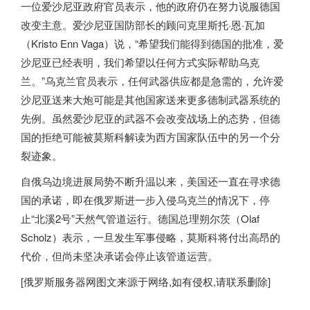
一位爱沙尼亚政府官员表示，他的政府仍在努力说服德国
改变主意。爱沙尼亚国防部长的顾问克里斯托·恩·瓦加
（Kristo Enn Vaga）说，“希望我们能得到德国的批准，爱
沙尼亚已经表明，我们希望以任何方式实际帮助乌克
兰。”乌克兰官员表示，任何武器供应都是急需的，允许爱
沙尼亚送来大炮可能是其他国家送来更多德制武器系统的
先例。虽然爱沙尼亚的武器不会改变战场上的态势，但德
国的拒绝可能被莫斯科解读为西方国家队伍中的另一个分
裂迹象。
自俄乌边境进展局势不断升温以来，美国还一直在寻求德
国的承诺，即在
俄罗斯
进一步入侵乌克兰的情况下，停
止“北溪2号”天然气管道运行。德国总理朔尔茨（Olaf
Scholz）表示，一旦发生军事侵略，莫斯科将付出高昂的
代价，但尚未坚决承诺会停止该管道运营。
[
俄罗斯服务器
网图文来源于网络,如有侵权,请联系删除]