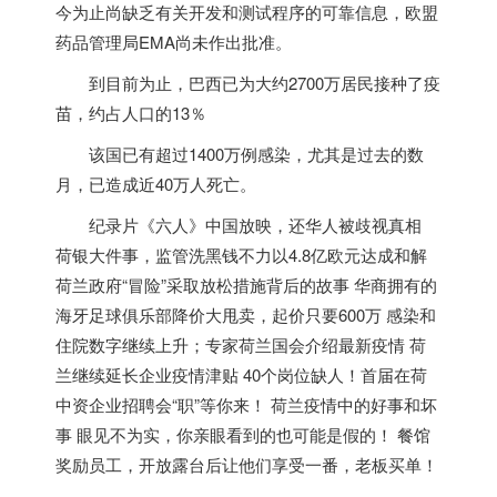
今为止尚缺乏有关开发和测试程序的可靠信息，欧盟
药品管理局EMA尚未作出批准。
到目前为止，巴西已为大约2700万居民接种了疫
苗，约占人口的13％
该国已有超过1400万例感染，尤其是过去的数
月，已造成近40万人死亡。
纪录片《六人》中国放映，还华人被歧视真相
荷银大件事，监管洗黑钱不力以4.8亿欧元达成和解
荷兰政府“冒险”采取放松措施背后的故事 华商拥有的
海牙足球俱乐部降价大甩卖，起价只要600万 感染和
住院数字继续上升；专家荷兰国会介绍最新疫情 荷
兰继续延长企业疫情津贴 40个岗位缺人！首届在荷
中资企业招聘会“职”等你来！ 荷兰疫情中的好事和坏
事 眼见不为实，你亲眼看到的也可能是假的！ 餐馆
奖励员工，开放露台后让他们享受一番，老板买单！