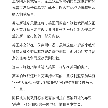
里尔纳入制裁名单。基里尔立场明确而坚定
俄罗斯
总
统普京发动侵略乌克兰战争。欧盟至此拒绝将基里尔
纳入制裁名单。
据法新社今天报道称，英国周四宣布制裁
俄罗斯
东正
教会首领基里尔主教，并将此作为推行针对入侵乌克
兰的新一轮措施的一部分内容。
英国外交部在一份声明中说，虽然这位75岁的宗教领
袖最近被欧盟从其制裁名单中删除，但因为他支持普
京的侵略战争而应该受到制裁。
这些措施包括禁止进入英国，冻结在英国的资产。
英国的制裁还针对克里姆林宫的儿童权利监察员玛丽
亚-利沃瓦-贝洛娃，她被指控 “强迫收养和转移乌克
兰儿童”。
同样成为制裁目标的还有被指控在基辅附近的布查
“杀害、强奸和折磨平民 “的运输和军事官员。