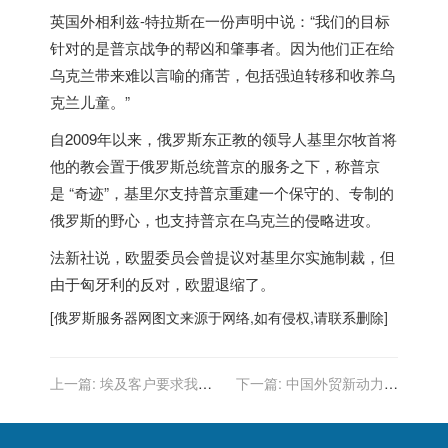
英国外相利兹-特拉斯在一份声明中说：“我们的目标
针对的是普京战争的帮凶和肇事者。因为他们正在给
乌克兰带来难以言喻的痛苦，包括强迫转移和收养乌
克兰儿童。”
自2009年以来，
俄罗斯
东正教的领导人基里尔牧首将
他的教会置于
俄罗斯
总统普京的服务之下，称普京
是 “奇迹”，基里尔支持普京重建一个保守的、专制的
俄罗斯
的野心，也支持普京在乌克兰的侵略进攻。
法新社说，欧盟委员会曾提议对基里尔实施制裁，但
由于匈牙利的反对，欧盟退缩了。
[
俄罗斯服务器
网图文来源于网络,如有侵权,请联系删除]
上一篇:
埃及客户要求我们
下一篇:
中国外贸新动力：
提供CISGS certificate
俄罗斯服务器的数字服务支
持