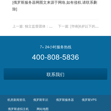
[
俄罗斯服务器
网图文来源于网络,如有侵权,请联系删
除]
上一篇:
独立监督团体：自
下一篇:
[华南]6岁以下的儿
开战以来，全俄至少68个城
童玩具出口到日本亚马逊
市逾1986人因反战抗议被拘
FBA仓库需要哪些条件和认
留
证
7× 24小时服务热线
400-808-5836
联系我们
机房新闻资讯
俄罗斯常识
俄罗斯服务器
俄罗斯VPS
俄罗斯虚拟主机
网站地图