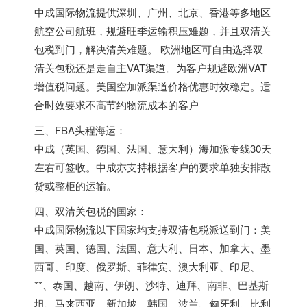
中成国际物流提供深圳、广州、北京、香港等多地区
航空公司航班，规避旺季运输积压难题，并且双清关
包税到门，解决清关难题。 欧洲地区可自由选择双
清关包税还是走自主VAT渠道。为客户规避欧洲VAT
增值税问题。美国空加派渠道价格优惠时效稳定。适
合时效要求不高节约物流成本的客户
三、FBA头程海运：
中成（英国、德国、法国、意大利）海加派专线30天
左右可签收。中成亦支持根据客户的要求单独安排散
货或整柜的运输。
四、双清关包税的国家：
中成国际物流以下国家均支持双清包税派送到门：美
国、英国、德国、法国、意大利、日本、加拿大、墨
西哥、印度、俄罗斯、菲律宾、澳大利亚、印尼、
**、泰国、越南、伊朗、沙特、迪拜、南非、巴基斯
坦、马来西亚、新加坡、韩国、波兰、匈牙利、比利