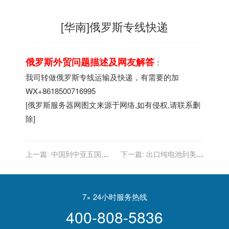
[华南]俄罗斯专线快递
俄罗斯外贸问题描述及网友解答
：
我司转做俄罗斯专线运输及快递，有需要的加
WX+8618500716995
[
俄罗斯服务器
网图文来源于网络,如有侵权,请联系删
除]
上一篇:
中国到中亚五国、
下一篇:
出口纯电池到美国
俄罗斯、外蒙古的铁路运输
海运哪家物流货代可以做双
清包税？
7× 24小时服务热线
400-808-5836