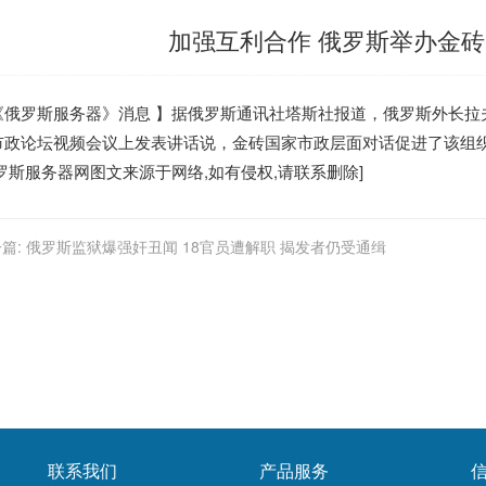
加强互利合作 俄罗斯举办金
《
俄罗斯服务器
》消息 】据俄罗斯通讯社塔斯社报道，俄罗斯外长拉夫罗夫
市政论坛视频会议上发表讲话说，金砖国家市政层面对话促进了该组
罗斯服务器
网图文来源于网络,如有侵权,请联系删除]
篇:
俄罗斯监狱爆强奸丑闻 18官员遭解职 揭发者仍受通缉
联系我们
产品服务