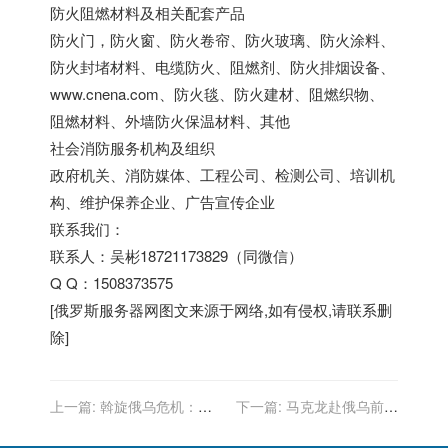
防火阻燃材料及相关配套产品
防火门，防火窗、防火卷帘、防火玻璃、防火涂料、
防火封堵材料、电缆防火、阻燃剂、防火排烟设备、
www.cnena.com、防火毯、防火建材、阻燃织物、
阻燃材料、外墙防火保温材料、其他
社会消防服务机构及组织
政府机关、消防媒体、工程公司、检测公司、培训机
构、维护保养企业、广告宣传企业
联系我们：
联系人：吴彬18721173829（同微信）
Q Q：1508373575
[
俄罗斯服务器
网图文来源于网络,如有侵权,请联系删
除]
上一篇:
斡旋俄乌危机：法
下一篇:
马克龙赴俄乌前再
国总统马克龙访莫斯科
与西方盟友电话敲定