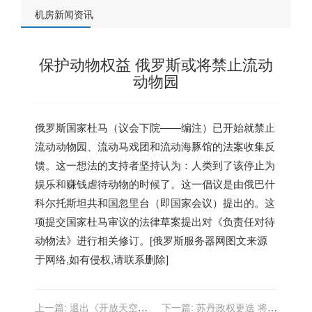
机房新闻资讯
保护动物权益 俄罗斯或将禁止流动
动物园
俄罗斯国家杜马（议会下院——编注）已开始就禁止
流动动物园、流动马戏团和流动海豚馆的法案收集反
馈。这一想法的支持者坚持认为：人类到了该停止为
娱乐和赚钱虐待动物的时候了。这一倡议是由俄巴什
科尔托斯坦共和国忽里台（即国家会议）提出的。这
项提交国家杜马审议的法律草案提出对《负责任对待
动物法》进行相关修订。[
俄罗斯服务器
网图文来源
于网络,如有侵权,请联系删除]
上一篇:
退出《开放天空条
下一篇:
苏丹政权更迭 将重