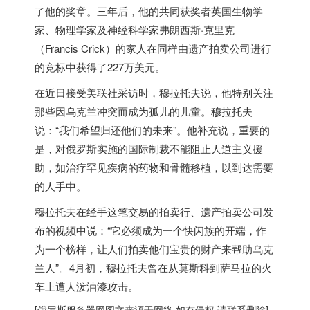
了他的奖章。三年后，他的共同获奖者英国生物学
家、物理学家及神经科学家弗朗西斯·克里克
（Francis Crick）的家人在同样由遗产拍卖公司进行
的竞标中获得了227万美元。
在近日接受美联社采访时，穆拉托夫说，他特别关注
那些因乌克兰冲突而成为孤儿的儿童。穆拉托夫
说：“我们希望归还他们的未来”。他补充说，重要的
是，对
俄罗斯
实施的国际制裁不能阻止人道主义援
助，如治疗罕见疾病的药物和骨髓移植，以到达需要
的人手中。
穆拉托夫在经手这笔交易的拍卖行、遗产拍卖公司发
布的视频中说：“它必须成为一个快闪族的开端，作
为一个榜样，让人们拍卖他们宝贵的财产来帮助乌克
兰人”。4月初，穆拉托夫曾在从莫斯科到萨马拉的火
车上遭人泼油漆攻击。
[
俄罗斯服务器
网图文来源于网络,如有侵权,请联系删除]