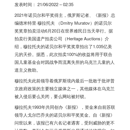
发表时间：
21/06/2022 – 02:35
2021年诺贝尔和平奖得主，
俄罗斯
记者、《新报》总
编德米特里·穆拉托夫 （Dmitry Muratov）的诺贝尔
奖奖章拍卖活动6月20日在世界难民日当天举行。据
拍卖行美国遗产拍卖公司（Heritage Auctions）介
绍，穆拉托夫的诺贝尔和平奖奖章拍出了1.035亿美
元的天价。据悉，此次拍卖100%的收益将用于联合
国儿童基金会对因战争而流离失所的乌克兰儿童的人
道主义救助。
穆拉托夫此前领导着
俄罗斯
境内最后一批敢于批评普
京政府政策的主要独立媒体之一，其他媒体在乌克兰
被入侵后要么关闭，要么网站被封锁。
穆拉托夫1993年共同创办《新报》，资金来自前苏联
领导人戈尔巴乔夫的诺贝尔和平奖奖金。自《新报》
问世以来，该报已有六名记者遇害，受到威胁的更不