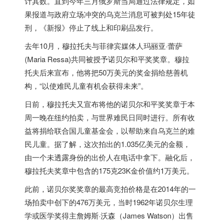
计其数。直到今年三月
俄罗斯
当局通过法律规定，如
果报道与政府立场冲突的乌克兰消息可被判处15年徒
刑，《新报》停止了线上和印刷品发行。
去年10月，穆拉托夫与菲律宾媒体人玛丽亚·蕾萨
(Maria Ressa)共同被授予诺贝尔和平奖奖章。穆拉
托夫后来宣布，他将把50万美元的奖金捐给慈善机
构，“以使难民儿童有机会获得未来”。
日前，穆拉托夫又宣布将他的诺贝尔和平奖奖章于本
周一晚在纽约拍卖，与世界难民日同时进行。所有收
益将捐给联合国儿童基金会，以帮助来自乌克兰的难
民儿童。据了解，这次拍出的1.035亿美元的金额，
由一个未透露身份的出价人在电话中拿下。融化后，
穆拉托夫奖章中包含的175克23K金价值约1万美元。
此前，诺贝尔奖奖章的最高竞拍价格是在2014年的一
场拍卖中创下的476万美元，当时1962年诺贝尔生理
学或医学奖得主詹姆斯·沃森（James Watson）出售