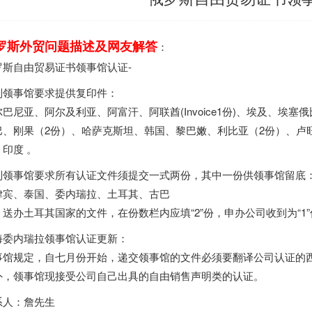
罗斯外贸问题描述及网友解答
：
罗斯自由贸易证书领事馆认证-
列领事馆要求提供复印件：
尔巴尼亚、阿尔及利亚、阿富汗、阿联酋(Invoice1份)、埃及、埃
巴、刚果（2份）、哈萨克斯坦、韩国、黎巴嫩、利比亚（2份）、卢
、印度 。
列领事馆要求所有认证文件须提交一式两份，其中一份供领事馆留底
律宾、泰国、委内瑞拉、土耳其、古巴
：送办土耳其国家的文件，在份数栏内应填“2”份，申办公司收到为“1
海委内瑞拉领事馆认证更新：
事馆规定，自七月份开始，递交领事馆的文件必须要翻译公司认证的
外，领事馆现接受公司自己出具的自由销售声明类的认证。
系人：詹先生