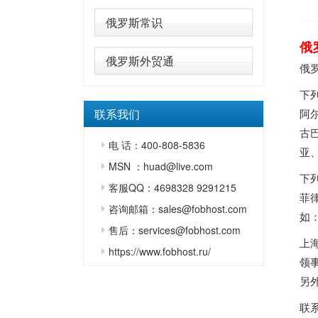
俄罗斯常识
俄
俄罗斯外贸通
俄
下
联系我们
阿
古
电 话：400-808-5836
亚
MSN ：huad@live.com
下
客服QQ：4698328 9291215
菲
咨询邮箱：sales@fobhost.com
如
售后：services@fobhost.com
上
https://www.fobhost.ru/
领
另
联