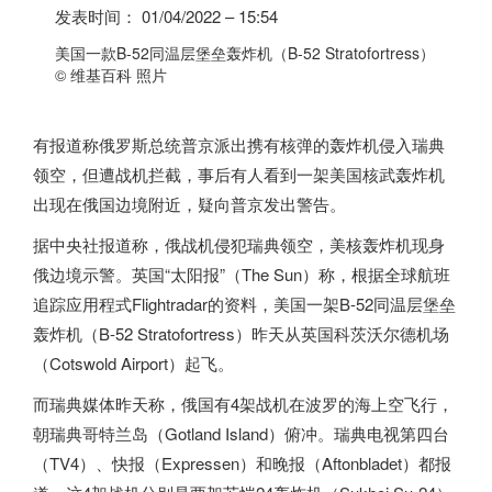
发表时间：
01/04/2022 – 15:54
美国一款B-52同温层堡垒轰炸机（B-52 Stratofortress）
© 维基百科 照片
有报道称
俄罗斯
总统普京派出携有核弹的轰炸机侵入瑞典
领空，但遭战机拦截，事后有人看到一架美国核武轰炸机
出现在俄国边境附近，疑向普京发出警告。
据中央社报道称，俄战机侵犯瑞典领空，美核轰炸机现身
俄边境示警。英国“太阳报”（The Sun）称，根据全球航班
追踪应用程式Flightradar的资料，美国一架B-52同温层堡垒
轰炸机（B-52 Stratofortress）昨天从英国科茨沃尔德机场
（Cotswold Airport）起飞。
而瑞典媒体昨天称，俄国有4架战机在波罗的海上空飞行，
朝瑞典哥特兰岛（Gotland Island）俯冲。瑞典电视第四台
（TV4）、快报（Expressen）和晚报（Aftonbladet）都报