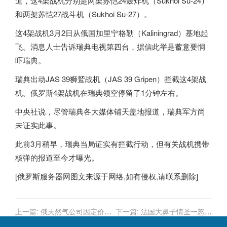
道，这4架战机分别是两架苏恺24轰炸机（Sukhoi Su-24）
和两架苏恺27战斗机（Sukhoi Su-27）。
这4架战机3月2日从俄国加里宁格勒（Kaliningrad）基地起
飞。消息人士告诉瑞典电视第四台，据信此举是蓄意要恫
吓瑞典。
瑞典出动JAS 39狮鹫战机（JAS 39 Gripen）拦截这4架战
机。
俄罗斯
4架战机在瑞典领空停留了1分钟左右。
中央社说，尽管瑞典各大媒体铺天盖地报道，瑞典军方尚
未证实此事。
此前3月稍早，瑞典当局证实有拦截行动，但有关战机携带
核弹的报道至今才曝光。
[
俄罗斯服务器
网图文来源于网络,如有侵权,请联系删除]
上一篇:
俄天然气公司因定价问
下一篇:
法国大鼻子情圣一怒轰
题退出德国业务
普京侵略乌克兰过分 克宫说给