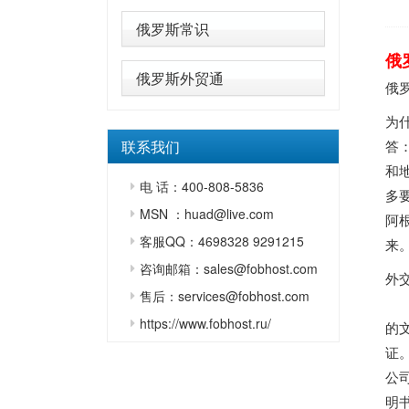
俄罗斯常识
俄
俄罗斯外贸通
俄
为
联系我们
答
和
电 话：400-808-5836
多
MSN ：huad@live.com
阿
客服QQ：4698328 9291215
来
咨询邮箱：sales@fobhost.com
外
售后：services@fobhost.com
对
https://www.fobhost.ru/
的
证
公
明