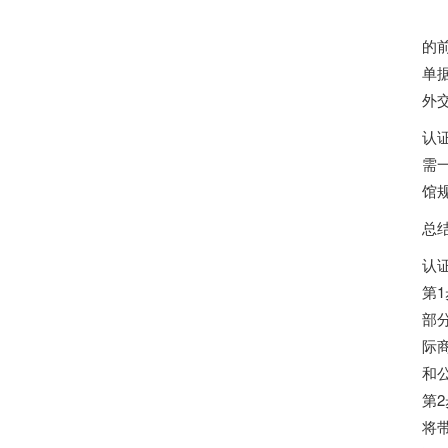
在
的
单
外
认
需
馆
总
认
第1
部
际
和
第2
将