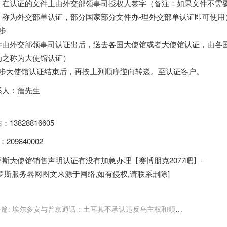
，在认证的文件上由外交部领事司授权人签字（备注：如果文件不需
，称为外交部单认证，部分国家部分文件办-理外交部单认证即可使用
步
件由外交部领事司认证出后，送去各国大使馆或者大使馆认证，由各
为之称为大使馆认证）
4步大使馆认证结束后，再按上列顺序逆向转递。至认证客户。
系人：詹先生
：13828816605
：209840002
罗斯大使馆销售声明认证有没有加急办理【赛博朋克2077吧】-
罗斯服务器
网图文来源于网络,如有侵权,请联系删除]
篇:
埃尔多安与普京通话：土耳其不承认违反乌主权和领土
整的步骤