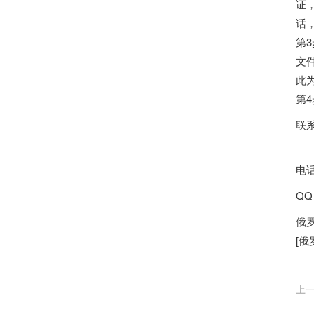
证
话
第3
文
此
第
联
电话
QQ
俄
[
俄
上一
完