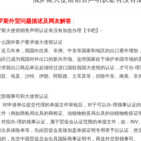
罗斯外贸问题描述及网友解答
：
罗斯大使馆销售声明认证有没有加急办理【卡吧】-
什么国外客户要求做大使馆认证
：近几年来，我国向拉美、非洲、中东等国家和地区的出口逐年增加
地区已成为我国对外出口的新兴市场。这些国家处于保护本国市场的
要求我出口商品单证必须经过进口国驻我国大使馆的认证，才可办-理
根廷、埃及、沙特、伊朗、阿联酋、土耳其等，但除中东、南美、非
。
交部领事司和大使馆认证
申请单位提交代理的单据文件审核后，对于可以办-理领事认证的单
文件（例如商检局出具的商检证、动植物检疫局出具的动植物检疫证
。对拟办-理的领事认证，属于贸促会认证范围的单据文件，如：IN
司出具保险单等，先由贸促会直接加盖单据证明专用章予以认证，然
书的，先交中国贸促总会出具国际商事证明书，再送外交部领事司。