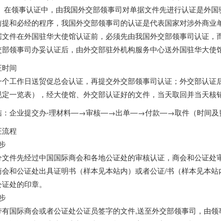
领事认证中，由我国外交部领事司对单据文件先进行认证是外国驻
前提和必经的程序，我国外交部领事司的认证是代表国家对涉外商业
据文件在外国驻华大使馆认证前，必须先由我国外交部领事司认证，
交部领事司办妥认证后，由外交部驻外机构服务中心送外国驻华大使馆
证时间
一个工作日送贸促总会认证，再提交外交部领事司认证；外交部认证
规定一览表），经大使馆、外交部认证好的文件，当天取回并当天核销
结：企业提交办-理材料―→审核―→出单―→付款―→取件（时间及
证流程
步
分文件先经过中国国际商会和各地公证处的审核认证，商会和公证处
商会和公证处出具证明书（样本见本站内）或者公证/书（样本见本站
公证处的印章。
步
带有国际商会或者公证处公证员签字的文件,送至外交部领事司，由领