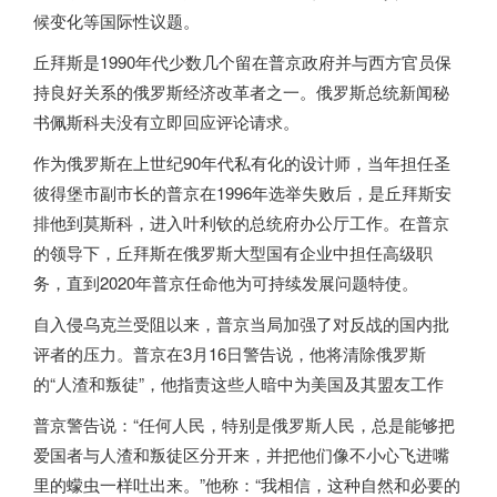
候变化等国际性议题。
丘拜斯是1990年代少数几个留在普京政府并与西方官员保
持良好关系的
俄罗斯
经济改革者之一。
俄罗斯
总统新闻秘
书佩斯科夫没有立即回应评论请求。
作为
俄罗斯
在上世纪90年代私有化的设计师，当年担任圣
彼得堡市副市长的普京在1996年选举失败后，是丘拜斯安
排他到莫斯科，进入叶利钦的总统府办公厅工作。在普京
的领导下，丘拜斯在
俄罗斯
大型国有企业中担任高级职
务，直到2020年普京任命他为可持续发展问题特使。
自入侵乌克兰受阻以来，普京当局加强了对反战的国内批
评者的压力。普京在3月16日警告说，他将清除
俄罗斯
的“人渣和叛徒”，他指责这些人暗中为美国及其盟友工作
普京警告说：“任何人民，特别是
俄罗斯
人民，总是能够把
爱国者与人渣和叛徒区分开来，并把他们像不小心飞进嘴
里的蠓虫一样吐出来。”他称：“我相信，这种自然和必要的