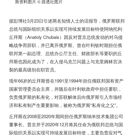
斯资料图片
© 路透社图片
据彭博社3月23日引述两名知情人士的话报导，
俄罗斯
联邦
总统与国际组织关系以实现可持续发展目标特使阿纳托利·
丘拜斯（Anatoly Chubais）因反对普京总统发动的对乌侵
略战争而辞职，并已离开
俄罗斯
。曾在叶利钦时期担任俄
联邦第一副总理、总统办公厅主任、财政部长等要职的丘
拜斯也因此成为了，在入侵乌克兰问题上与克里姆林宫决
裂的最高级别在职官员。
现年66岁的丘拜斯曾在1991至1994年担任俄联邦国有资产
国家管理委员会主席，并随后在叶利钦政府中担任要职，
负责
俄罗斯
的私有化，对苏联解体后向
俄罗斯
引入市场经
济和私有制产生重要影响，被称为
俄罗斯
“私有化之父”。
丘拜斯在2008至2020年期间担任
俄罗斯
纳米技术集团公司
董事长。普京并于2020年12月将其任命为俄联邦总统与国
际组织关系以实现可持续发展目标特使，主要负责应对气