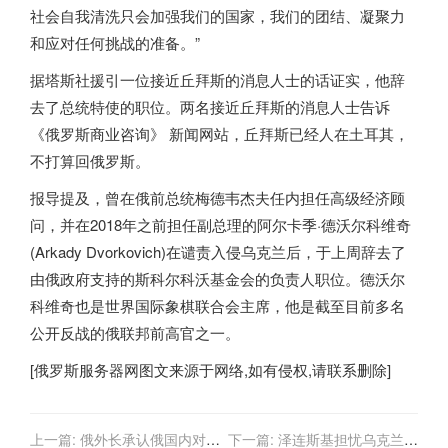
社会自我清洗只会加强我们的国家，我们的团结、凝聚力
和应对任何挑战的准备。”
据塔斯社援引一位接近丘拜斯的消息人士的话证实，他辞
去了总统特使的职位。两名接近丘拜斯的消息人士告诉
《
俄罗斯
商业咨询》 新闻网站，丘拜斯已经人在土耳其，
不打算回
俄罗斯
。
报导提及，曾在俄前总统梅德韦杰夫任内担任高级经济顾
问，并在2018年之前担任副总理的阿尔卡季·德沃尔科维奇
(Arkady Dvorkovich)在谴责入侵乌克兰后，于上周辞去了
由俄政府支持的斯科尔科沃基金会的负责人职位。德沃尔
科维奇也是世界国际象棋联合会主席，他是截至目前多名
公开反战的俄联邦前高官之一。
[
俄罗斯服务器
网图文来源于网络,如有侵权,请联系删除]
上一篇:
俄外长承认俄国内对西
下一篇:
泽连斯基担忧乌克兰城