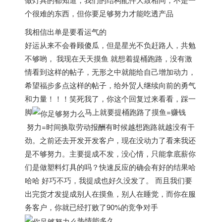
个很难的东西，但你要足够努力才能吃透产品
我相信出单是要看运气的
好运从来不会眷顾傻瓜，但是星光不负赶路人，共勉
不够哟， 我现在天天摸鱼 就想着提桶跑路，没有激
情看到这样的帖子，无形之中就能给自己增加动力，
希望福步多点这样的帖子，给外贸人继续向前的勇气
和力量！！！笑死我了，你这个回复过来看看，踩一
脚
马上就要提桶跑路了摸鱼=赚钱
努力=时间换取劳动报酬有时候越想跑路就越没有干
劲。之前还去开发开发客户，现在没动力了看来我还
是不够努力。主要提成不发，没心情，只能拿底薪你
们是做塑料灯具的吗？快速反应的确会有好的结果哈
哈哈 好巧不巧，我提成也好久没发了。 而且我们要
出完货才发提成别人在摸鱼，别人在睡觉，而你在服
务客户，你就已经打败了90%的竞争对手
热情能多久