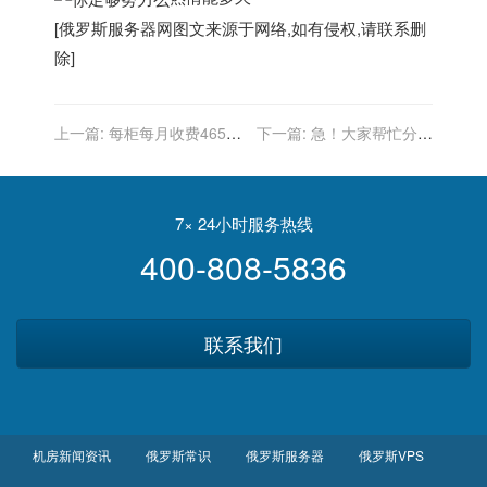
[
俄罗斯服务器
网图文来源于网络,如有侵权,请联系删
除]
上一篇:
每柜每月收费46500
下一篇:
急！大家帮忙分析
美金！洛杉矶、长滩新规一
一下：美国客人！ 应该是遇
旦实施将是灾难性
到骗子了！
7× 24小时服务热线
400-808-5836
联系我们
机房新闻资讯
俄罗斯常识
俄罗斯服务器
俄罗斯VPS