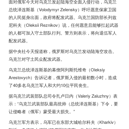
面对俄军今天对乌克兰发起陆海空全面入侵行动，乌克兰
总统泽连斯基（Volodymyr Zelensky）呼吁愿意保家卫国
的人民挺身出面，政府将配发武器。乌克兰国防部长列兹
尼科夫（Oleksii Reznikov）说，任何愿意且能够扛起武器
的人都可加入守土部队行列。警方则表示，将向退伍军人
配发武器。
据中央社今天报道称，
俄罗斯
对乌克兰发动陆海空攻击。
乌克兰对守土民众配发武器。
乌克兰总统泽连斯基的幕僚阿列斯托维奇（Oleksiy
Arestovych）告诉记者，
俄罗斯
入侵的最初数小时，造成
了40多名乌克兰军人和大约10位平民丧生。
据乌克兰武装部队总司令扎卢日内（Valeriy Zaluzhny）表
示：“乌克兰武装部队最高统帅（总统泽连斯基）下令，要
让侵略者（俄军）蒙受最大损失。”
乌克兰军方表示，乌军已在东部大城哈尔科夫（Kharkiv）