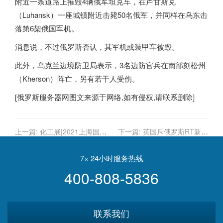
附近一条道路上摧毁4辆俄军坦克车，在卢甘斯克
（Luhansk）一座城镇附近击毙50名俄军，并同样在乌东击
落第6架俄国军机。
消息说，不过
俄罗斯
否认，其军机或装甲车被毁。
此外，乌克兰边境防卫局表示，3名边防官兵在南部刻松州
（Kherson）阵亡，另有若干人受伤。
[
俄罗斯服务器
网图文来源于网络,如有侵权,请联系删除]
上一篇:
化工展|2021上海国际
下一篇:
英国斥俄罗斯RT新闻
化学工业产品博览会
频道沦为克里姆林宫造谣工具
7× 24小时服务热线
400-808-5836
联系我们