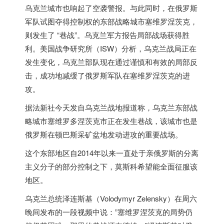
乌克兰城市也响起了空袭警报。与此同时，在
俄罗斯
军队试图夺得控制权的东部战略城市塞维罗涅茨克，
则发生了 “巷战”。乌克兰军方报告局部战场获得胜
利。美国战争研究所（ISW）分析，乌克兰战局正在
发生变化，乌克兰部队现在通过谨慎和有效的局部反
击，成功地减缓了
俄罗斯
军队在塞维罗涅茨克的进
攻。
据法新社今天发自乌克兰战地报道称，乌克兰东部战
略城市塞维罗多涅茨克市正在发生巷战，该城市也是
俄罗斯
在顿巴斯采矿盆地发动进攻的重要战场。
这个东部地区自2014年以来一直处于亲
俄罗斯
的分离
主义分子的部分控制之下，莫斯科希望能全面征服该
地区。
乌克兰总统泽连斯基（Volodymyr Zelensky）在周六
晚间发布的一段视频中说：”塞维罗涅茨克的局势仍