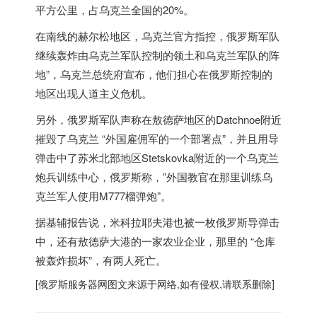
平方公里，占乌克兰全国的20%。
在南线的赫尔松地区，乌克兰官方指控，
俄罗斯
军队
继续轰炸由乌克兰军队控制的领土和乌克兰军队的阵
地”，乌克兰总统府宣布，他们担心在
俄罗斯
控制的
地区出现人道主义危机。
另外，
俄罗斯
军队声称在敖德萨地区的Datchnoe附近
摧毁了乌克兰 “外国雇佣军的一个部署点”，并且用导
弹击中了苏米北部地区Stetskovka附近的一个乌克兰
炮兵训练中心，
俄罗斯
称，”外国教官在那里训练乌
克兰军人使用M777榴弹炮”。
据基辅报告说，米科拉耶夫港也被一枚
俄罗斯
导弹击
中，还有敖德萨大港的一家农业企业，那里的 “仓库
被轰炸损坏”，有两人死亡。
[
俄罗斯服务器
网图文来源于网络,如有侵权,请联系删除]