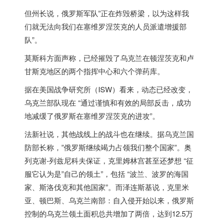
但州长说，
俄罗斯
军队”正在炸毁桥梁，以为这样我
们就无法向我们在塞维罗涅茨克的人员派遣增援部
队”。
莫斯科方面声称，已经摧毁了乌克兰在顿涅茨克和卢
甘斯克地区的两个指挥中心和六个弹药库。
据在美国战争研究所（ISW）看来，动态已经改变，
乌克兰部队现在 “通过谨慎和有效的局部反击，成功
地减缓了
俄罗斯
在塞维罗涅茨克的进攻”。
法新社说，其他战线上的战斗也在继续。据乌克兰国
防部长称，”
俄罗斯
继续竭力占领我们整个国家”。奥
列克谢-列兹尼科夫保证，克里姆林宫甚至还梦想 “征
服它认为是”自己的领土”，包括 “波兰、波罗的海国
家、斯洛伐克和其他国家”。而泽连斯基说，克里米
亚、顿巴斯、乌克兰南部：自入侵开始以来，
俄罗斯
控制的乌克兰领土面积总共增加了两倍，达到12.5万