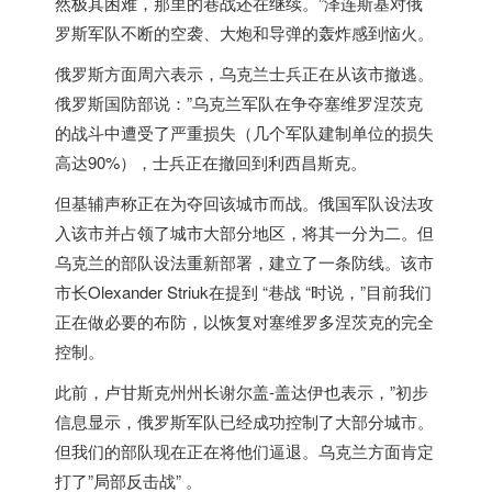
然极其困难，那里的巷战还在继续。”泽连斯基对
俄
罗斯
军队不断的空袭、大炮和导弹的轰炸感到恼火。
俄罗斯
方面周六表示，乌克兰士兵正在从该市撤逃。
俄罗斯
国防部说：”乌克兰军队在争夺塞维罗涅茨克
的战斗中遭受了严重损失（几个军队建制单位的损失
高达90%），士兵正在撤回到利西昌斯克。
但基辅声称正在为夺回该城市而战。俄国军队设法攻
入该市并占领了城市大部分地区，将其一分为二。但
乌克兰的部队设法重新部署，建立了一条防线。该市
市长Olexander Striuk在提到 “巷战 “时说，”目前我们
正在做必要的布防，以恢复对塞维罗多涅茨克的完全
控制。
此前，卢甘斯克州州长谢尔盖-盖达伊也表示，”初步
信息显示，
俄罗斯
军队已经成功控制了大部分城市。
但我们的部队现在正在将他们逼退。乌克兰方面肯定
打了”局部反击战” 。